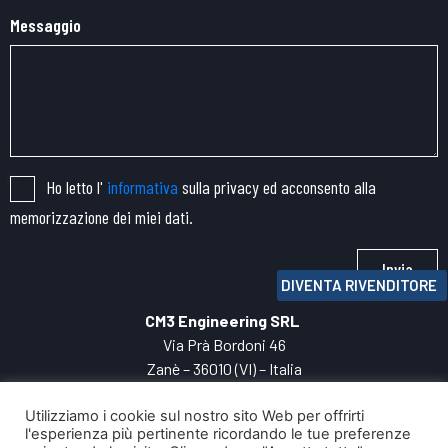
Messaggio
Ho letto l'
informativa
sulla privacy ed acconsento alla
memorizzazione dei miei dati.
Invia
DIVENTA RIVENDITORE
CM3 Engineering SRL
Via Prà Bordoni 46
Zanè – 36010 (VI) – Italia
TEL:
+39 0445.
060050
Utilizziamo i cookie sul nostro sito Web per offrirti
P.IVA: 04271800247
l'esperienza più pertinente ricordando le tue preferenze
INFO:
cm3@cm3engineering.com