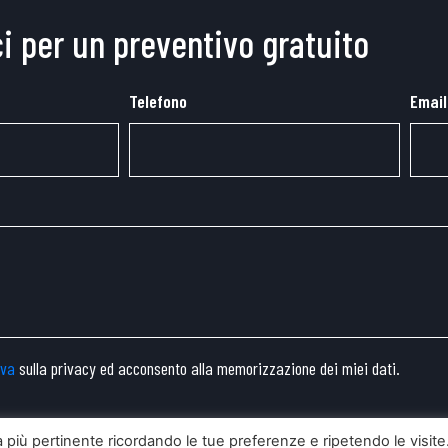
i per un preventivo gratuito
Telefono
Email
iva
sulla privacy ed acconsento alla memorizzazione dei miei dati.
za più pertinente ricordando le tue preferenze e ripetendo le visite