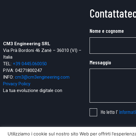
Contattatec
Nome e cognome
CM3 Engineering SRL
Via Prà Bordoni 46 Zanè – 36010 (VI) –
Italia
Messaggio
TEL:
+39 0445.
060050
P.IVA: 04271800247
INFO:
cm3@cm3engineering.com
Privacy Policy
La tua evoluzione digitale con
Ho letto l'
informat
Utilizziamo i cookie sul nostro sito Web per offrirti l'esperien