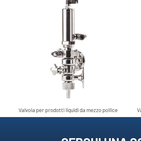
Valvola per prodotti liquidi da mezzo pollice
Va