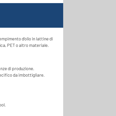
mpimento d’olio in lattine di
ica, PET o altro materiale.
enze di produzione.
cifico da imbottigliare.
ool.