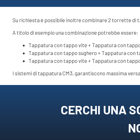
Su richiesta è possibile inoltre combinare 2 torrette di
A titolo di esempio una combinazione potrebbe essere:
Tappatura con tappo vite + Tappatura con tappo
Tappatura con tappo sughero + Tappatura con 
Tappatura con tappo vite + Tappatura con tappo 
I sistemi di tappatura CM3, garantiscono massima versat
CERCHI UNA S
NO