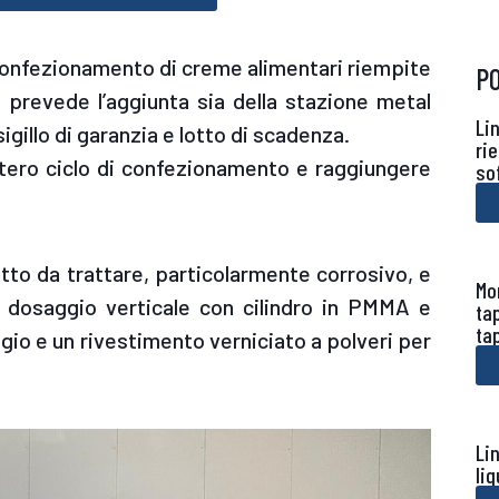
i confezionamento di creme alimentari riempite
P
e prevede l’aggiunta sia della stazione metal
Li
igillo di garanzia e lotto di scadenza.
ri
ntero ciclo di confezionamento e raggiungere
so
tto da trattare, particolarmente corrosivo, e
Mo
i dosaggio verticale con cilindro in PMMA e
ta
tap
gio e un rivestimento verniciato a polveri per
Li
liq