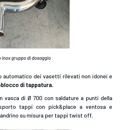
o inox gruppo di dosaggio
o automatico dei vasetti rilevati non idonei e
locco di tappatura.
n vasca di Ø 700 con saldature a punti della
rasporto tappi con pick&place a ventosa e
drino su misura per tappi twist off.