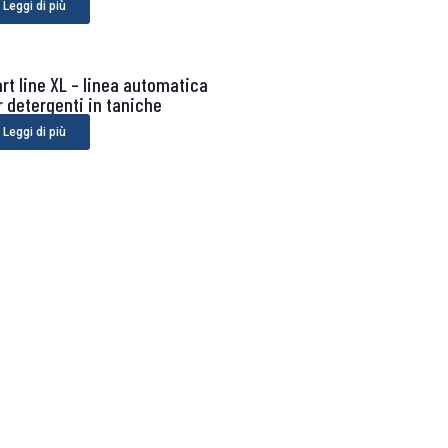
Leggi di più
art line XL – linea automatica
r detergenti in taniche
Leggi di più