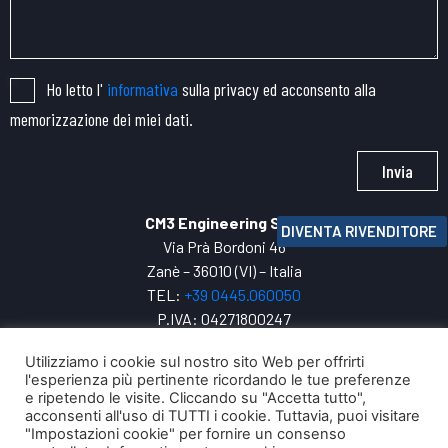
Ho letto l'
informativa
sulla privacy ed acconsento alla
memorizzazione dei miei dati.
Invia
CM3 Engineering SRL
DIVENTA RIVENDITORE
Via Prà Bordoni 46
Zanè – 36010 (VI) – Italia
TEL:
+39 0445.
060050
P.IVA: 04271800247
INFO:
cm3@cm3engineering.com
Utilizziamo i cookie sul nostro sito Web per offrirti
Privacy Policy
l'esperienza più pertinente ricordando le tue preferenze
e ripetendo le visite. Cliccando su "Accetta tutto",
La tua evoluzione digitale con
acconsenti all'uso di TUTTI i cookie. Tuttavia, puoi visitare
"Impostazioni cookie" per fornire un consenso