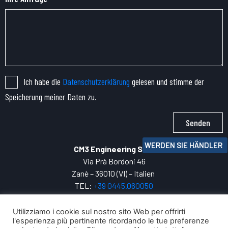
Ich habe die
Datenschutzerklärung
gelesen und stimme der
Speicherung meiner Daten zu.
Senden
WERDEN SIE HÄNDLER
CM3 Engineering SRL
Via Prà Bordoni 46
Zanè – 36010 (VI) – Italien
TEL:
+39 0445.
060050
P.IVA: 04271800247
INFO:
cm3@cm3engineering.com
Utilizziamo i cookie sul nostro sito Web per offrirti
l'esperienza più pertinente ricordando le tue preferenze
Privacy Policy