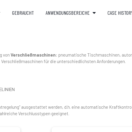
GEBRAUCHT
ANWENDUNGSBEREICHE
CASE HISTOR
ng von
Verschließmaschinen
: pneumatische Tischmaschinen, auto
n Verschließmaschinen für die unterschiedlichsten Anforderungen.
LINIEN
regelung” ausgestattet werden, d.h. eine automatische Kraftkontroll
ahlreiche Verschlusstypen geeignet.