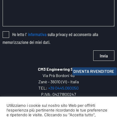
Ho letto l'
informativa
sulla privacy ed acconsento alla
memorizzazione dei miei dati.
Invia
CM3 Engineering SRL
DIVENTA RIVENDITORE
Via Prà Bordoni 46
Zanè – 36010 (VI) – Italia
TEL:
+39 0445.
060050
P.IVA: 04271800247
INFO:
cm3@cm3engineering.com
Utilizziamo i cookie sul nostro sito Web per offrirti
Privacy Policy
l'esperienza più pertinente ricordando le tue preferenze
e ripetendo le visite. Cliccando su "Accetta tutto",
La tua evoluzione digitale con