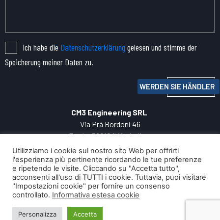
Ich habe die
Datenschutzerklärung
gelesen und stimme der
Speicherung meiner Daten zu.
Senden
WERDEN SIE HÄNDLER
CM3 Engineering SRL
Via Prà Bordoni 46
Zanè – 36010 (VI) – Italien
TEL:
+39 0445.
060050
Utilizziamo i cookie sul nostro sito Web per offrirti
P.IVA: 04271800247
l'esperienza più pertinente ricordando le tue preferenze
e ripetendo le visite. Cliccando su "Accetta tutto",
INFO:
cm3@cm3engineering.com
acconsenti all'uso di TUTTI i cookie. Tuttavia, puoi visitare
Privacy Policy
"Impostazioni cookie" per fornire un consenso
Ihre digitale Entwicklung mit
controllato.
Informativa estesa cookie
Personalizza
Accetta