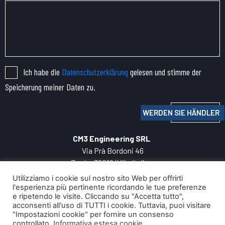
Ich habe die
Datenschutzerklärung
gelesen und stimme der
Speicherung meiner Daten zu.
Senden
WERDEN SIE HÄNDLER
CM3 Engineering SRL
Via Prà Bordoni 46
Zanè – 36010 (VI) – Italien
TEL:
+39 0445.
060050
Utilizziamo i cookie sul nostro sito Web per offrirti
P.IVA: 04271800247
l'esperienza più pertinente ricordando le tue preferenze
e ripetendo le visite. Cliccando su "Accetta tutto",
INFO:
cm3@cm3engineering.com
acconsenti all'uso di TUTTI i cookie. Tuttavia, puoi visitare
Privacy Policy
"Impostazioni cookie" per fornire un consenso
Ihre digitale Entwicklung mit
controllato.
Informativa estesa cookie