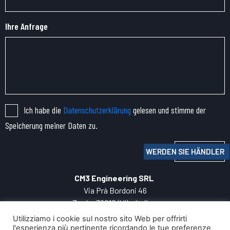
Ihre Anfrage
Ich habe die
Datenschutzerklärung
gelesen und stimme der
Speicherung meiner Daten zu.
Senden
WERDEN SIE HÄNDLER
CM3 Engineering SRL
Via Prà Bordoni 46
Zanè – 36010 (VI) – Italien
TEL:
+39 0445.
060050
Utilizziamo i cookie sul nostro sito Web per offrirti
P.IVA: 04271800247
l'esperienza più pertinente ricordando le tue preferenze