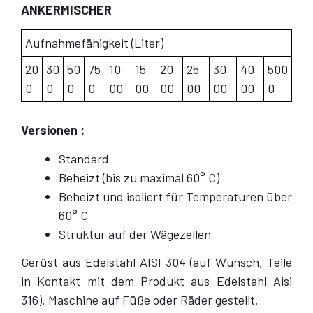
ANKERMISCHER
Aufnahmefähigkeit (Liter)
20
30
50
75
10
15
20
25
30
40
500
0
0
0
0
00
00
00
00
00
00
0
Versionen :
Standard
Beheizt (bis zu maximal 60° C)
Beheizt und isoliert für Temperaturen über
60° C
Struktur auf der Wägezellen
Gerüst aus Edelstahl AISI 304 (auf Wunsch, Teile
in Kontakt mit dem Produkt aus Edelstahl Aisi
316). Maschine auf Füße oder Räder gestellt.