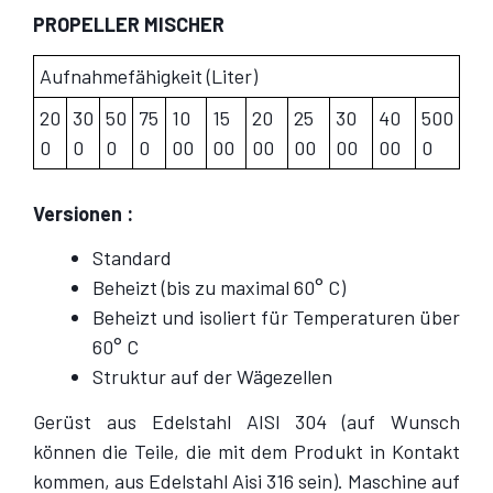
PROPELLER MISCHER
Aufnahmefähigkeit (Liter)
20
30
50
75
10
15
20
25
30
40
500
0
0
0
0
00
00
00
00
00
00
0
Versionen :
Standard
Beheizt (bis zu maximal 60° C)
Beheizt und isoliert für Temperaturen über
60° C
Struktur auf der Wägezellen
Gerüst aus Edelstahl AISI 304 (auf Wunsch
können die Teile, die mit dem Produkt in Kontakt
kommen, aus Edelstahl Aisi 316 sein). Maschine auf