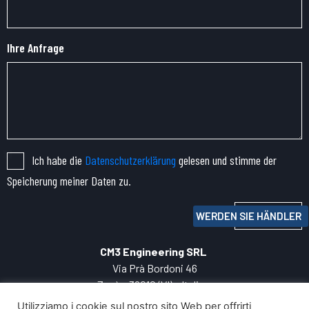
Ihre Anfrage
Ich habe die
Datenschutzerklärung
gelesen und stimme der
Speicherung meiner Daten zu.
Senden
WERDEN SIE HÄNDLER
CM3 Engineering SRL
Via Prà Bordoni 46
Zanè – 36010 (VI) – Italien
TEL:
+39 0445.
060050
Utilizziamo i cookie sul nostro sito Web per offrirti