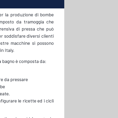
r la produzione di bombe
omposto da tramoggia che
prensiva di pressa che può
r soddisfare diversi clienti
nostre macchine si possono
n Italy.
a bagno è composta da:
ere da pressare
mbe
reate.
gurare le ricette ed i cicli