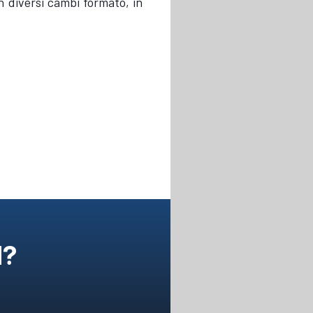
n diversi cambi formato, in
N?