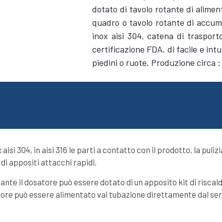
dotato di tavolo rotante di alime
quadro o tavolo rotante di accumu
inox aisi 304, catena di trasport
certificazione FDA, di facile e int
piedini o ruote. Produzione circa 
aisi 304, in aisi 316 le parti a contatto con il prodotto, la puliz
 di appositi attacchi rapidi.
nte il dosatore può essere dotato di un apposito kit di risca
atore può essere alimentato vai tubazione direttamente dal s