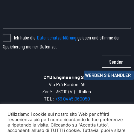
Ich habe die
Datenschutzerklärung
gelesen und stimme der
Speicherung meiner Daten zu.
Senden
WERDEN SIE HÄNDLER
CM3 Engineering SRL
Via Prà Bordoni 46
Zanè – 36010 (VI) – Italien
TEL:
+39 0445.
060050
P.IVA: 04271800247
INFO:
cm3@cm3engineering.com
Utilizziamo i cookie sul nostro sito Web per offrirti
l'esperienza più pertinente ricordando le tue preferenze
Privacy Policy
e ripetendo le visite. Cliccando su "Accetta tutto",
Ihre digitale Entwicklung mit
acconsenti all'uso di TUTTI i cookie. Tuttavia, puoi visitare