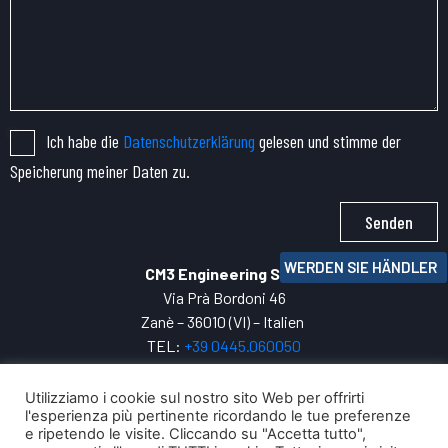
Ich habe die
Datenschutzerklärung
gelesen und stimme der
Speicherung meiner Daten zu.
Senden
WERDEN SIE HÄNDLER
CM3 Engineering SRL
Via Prà Bordoni 46
Zanè – 36010 (VI) – Italien
TEL:
+39 0445.
060050
P.IVA: 04271800247
INFO:
cm3@cm3engineering.com
Utilizziamo i cookie sul nostro sito Web per offrirti
l'esperienza più pertinente ricordando le tue preferenze
Privacy Policy
e ripetendo le visite. Cliccando su "Accetta tutto",
Ihre digitale Entwicklung mit